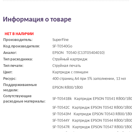
Информация о товаре
НЕТ В НАЛИЧИИ
Производитель
:
SuperFine
Код
производителя
:
SF-T0540Go
Аналог
:
EPSON T0540 (C13T05404010)
Тип
расходника
:
Струйный картридж
Тип
печати
:
Струйная печать
Цвет
:
Картридж с глянцем
Ресурс
:
400 страниц A4 при 5% заполнении, 13 мл
Поддерживаемые
EPSON R800/1800
модели
:
Сопутствующие
SF-T0541Bk Картридж EPSON T0541 R800/1800
расходные
материалы
:
SF-T0542C Картридж EPSON T0542 R800/1800 
SF-T0543M Картридж EPSON T0543 R800/1800
SF-T0544Y Картридж EPSON T0544 R800/1800 
SF-T0547R Картридж EPSON T0547 R800/1800 