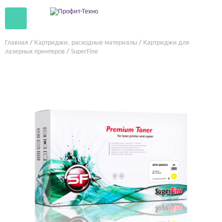
Главная
/
Картриджи, расходные материалы
/
Картриджи для
лазерных принтеров
/
SuperFine