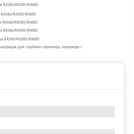
us RX560/RX585/RX685
s RX560/RX585/RX685
us RX560/RX585/RX685
us RX560/RX585/RX685
us RX560/RX585/RX685
картридж для струйного принтера, картридж с