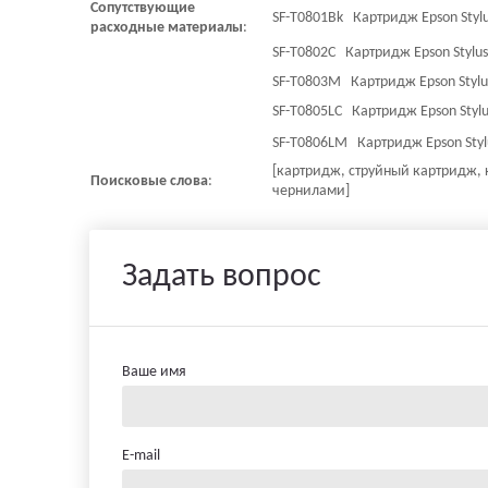
Сопутствующие
SF-T0801Bk Картридж Epson Styl
расходные
материалы
:
SF-T0802C Картридж Epson Stylu
SF-T0803M Картридж Epson Styl
SF-T0805LC Картридж Epson Styl
SF-T0806LM Картридж Epson Styl
[картридж, струйный картридж, 
Поисковые
слова
:
чернилами]
Задать вопрос
Ваше имя
E-mail