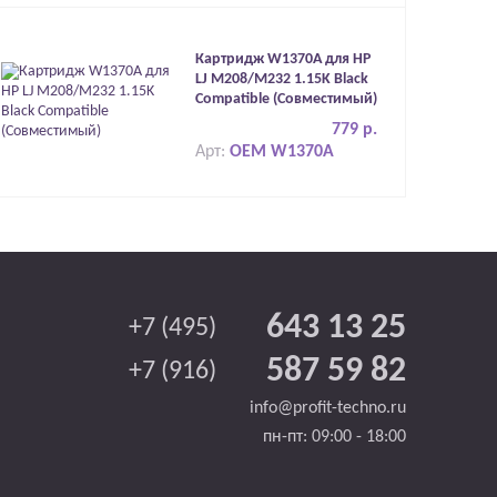
Картридж W1370A для HP
LJ M208/M232 1.15K Black
Compatible (Совместимый)
779 р.
Арт:
OEM W1370A
643 13 25
+7 (495)
587 59 82
+7 (916)
info@profit-techno.ru
пн-пт: 09:00 - 18:00