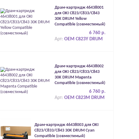
Драм-картридж 46438001
для OKI C823/C833/C843
30K DRUM Yellow
Compatible (совместимый)
6 760 р.
Арт:
OEM C823Y DRUM
Драм-картридж 46438002
для OKI C823/C833/C843
30K DRUM Magenta
Compatible (совместимый)
6 760 р.
Арт:
OEM C823M DRUM
Драм-картридж 46438003 для OKI
C823/C833/C843 30K DRUM Cyan
Compatible (совместимый)