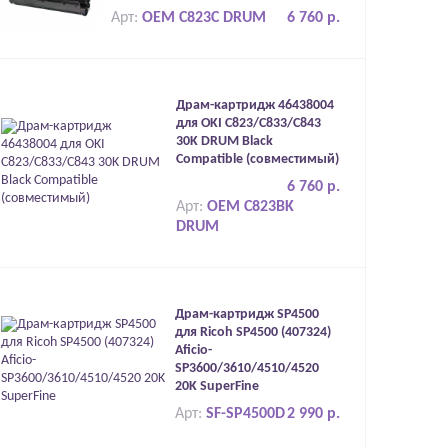
Арт:
OEM C823C DRUM
6 760 р.
Драм-картридж 46438004
для OKI C823/C833/C843
30K DRUM Black
Compatible (совместимый)
6 760 р.
Арт:
OEM C823BK
DRUM
Драм-картридж SP4500
для Ricoh SP4500 (407324)
Aficio-
SP3600/3610/4510/4520
20K SuperFine
Арт:
SF-SP4500D
2 990 р.