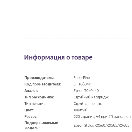
Информация о товаре
Производитель
:
SuperFine
Код
производителя
:
SF-T0804Y
Аналог
:
Epson T080440
Тип
расходника
:
Струйный картридж
Тип
печати
:
Струйная печать
Цвет
:
Желтый
Ресурс
:
220 страниц A4 при 5% заполнен
Поддерживаемые
Epson Stylus RX560/RX585/RX685
модели
: