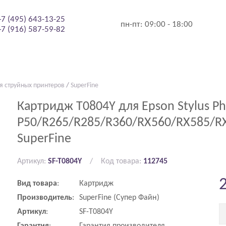
+7 (495) 643-13-25
пн-пт:
09:00 - 18:00
+7 (916) 587-59-82
я струйных принтеров
/
SuperFine
Картридж T0804Y для Epson Stylus Ph
P50/R265/R285/R360/RX560/RX585/RX
SuperFine
Артикул:
SF-T0804Y
Код товара:
112745
Вид
товара
:
Картридж
Производитель
:
SuperFine (Супер Файн)
Артикул
:
SF-T0804Y
Гарантия
:
Гарантия производителя