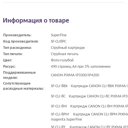
Информация о товаре
Производитель
:
SuperFine
Код
производителя
:
SF-CLI8PC
Тип
расходника
:
Струйный картридж
Тип
печати
:
Струйная печать
Цвет
:
Фото-голубой
Ресурс
:
490 страниц A4 при 5% заполнении
Поддерживаемые
CANON PIXMA IP3300/IP4200
модели
:
Сопутствующие
SF-CLI-8Bk Картридж CANON CLI-8BK PIXMA IP
расходные
материалы
:
SF-CLI-8C Картридж CANON CLI-8C PIXMA IP33
SF-CLI-8M Картридж CANON CLI-8M PIXMA IP
SF-CLI-8PM Картридж CANON CLI-8PM PIXMA
magenta SuperFine
SF-CLI-8Y Картридж CANON CLI-8Y PIXMA IP33