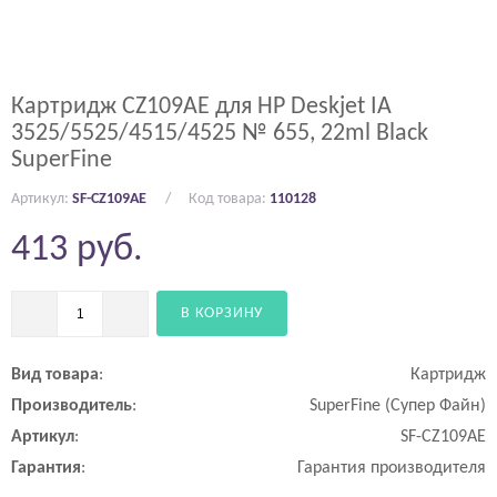
Картридж CZ109AE для HP Deskjet IA
3525/5525/4515/4525 № 655, 22ml Black
SuperFine
Артикул:
SF-CZ109AE
Код товара:
110128
413
руб.
В КОРЗИНУ
Вид
товара
:
Картридж
Производитель
:
SuperFine (Супер Файн)
Артикул
:
SF-CZ109AE
Гарантия
:
Гарантия производителя