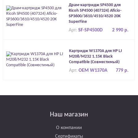
Драм-картридж SP4500 для
Ricoh SP4500 (407324) Aficio-
SP3600/3610/4510/4520 20K
SuperFine
Арт:
SF-SP4500D
2 990 р.
Картридж W1370A для HP LJ
M208/M232 1.15K Black
Compatible (Совместимый)
Арт:
OEM W1370A
779 р.
Наш магазин
О компании
Сертификаты