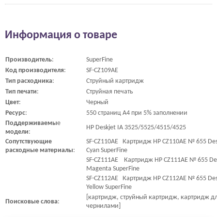
Информация о товаре
Производитель
:
SuperFine
Код
производителя
:
SF-CZ109AE
Тип
расходника
:
Струйный картридж
Тип
печати
:
Струйная печать
Цвет
:
Черный
Ресурс
:
550 страниц A4 при 5% заполнении
Поддерживаемы
е
HP Deskjet IA 3525/5525/4515/4525
модели
:
Сопутствующие
SF-CZ110AE Картридж HP CZ110AE № 655 Desk
расходные
материалы
:
Cyan SuperFine
SF-CZ111AE Картридж HP CZ111AE № 655 Desk
Magenta SuperFine
SF-CZ112AE Картридж HP CZ112AE № 655 Desk
Yellow SuperFine
[картридж, струйный картридж, картридж дл
Поисковые
слова
:
чернилами]