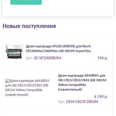
Новые поступления
Драм-картридж SP230 (408296) для Ricoh
SP230DNw/230SFNw 12K DRUM SuperFine
Арт:
SF-SP230DRUM
744 р.
Драм-картридж 46438001 для
OKI C823/C833/C843 30K DRUM
Yellow Compatible
(совместимый)
6 760 р.
Арт:
OEM C823Y DRUM