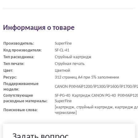
Информация о товаре
Производитель
:
SuperFine
Код
производителя
:
SF-CL-41
Тип
расходника
:
Струйный картридж
Тип
печати
:
Струйная печать
Цвет
:
Цветной
Ресурс
:
312 страниц A4 при 5% заполнении
Поддерживаемые
CANON PIXMAiP1200/iP1300/iP1600/iP1700/iP
модели
:
Сопутствующие
SF-PG-40 Картридж CANON PG-40 PIXMAiP1200
расходные
материалы
:
SuperFine
[картридж, струйный картридж, картридж дл
Поисковые
слова
:
чернилами]
Задать вопрос