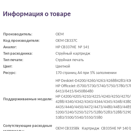
Информация о товаре
Производитель
:
OEM
Код
производителя
:
OEM CB337C
Аналог
:
HP CB337HE № 141
Тип
расходника
:
Струйный картридж
Тип
печати
:
Струйная печать
Цвет
:
Цветной
Ресурс
:
170 страниц A4 при 5% заполнении
HP DeskJet-D4200/4260/4263/426884283/43
HP OfficeJet-J5700/5730/5740/5750/5780/5
6413/6415/645086480
HP C4200/4205/4210/4225/4240/4250/4270/
Поддерживаемые
модели
:
4288/4340/4342/4343/4344/4345/4348/4380
4435/4440/4450/4472/4473/4480/4483/4485
5200/5240/5250/5275/5280/5283/5288/5290
5383/5500/5540/5550/5580
Сопутствующие
расходные
OEM CB335Bk Картридж CB335HE № 140 blac