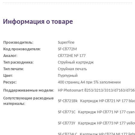
Информация о товаре
Производитель
:
SuperFine
Код
производителя
:
SF-C8772M
Аналог
:
C8772HE № 177
Тип
расходника
:
Струйный картридж
Тип печати
:
Струйная печать
Цвет
:
Пурпурный
Ресурс
:
400 страниц A4 при 5% заполнении
Поддерживаемые
модели
:
HP Photosmart 8253/3213/3313/d7163/d736
Сопутствующие
расходные
SF-C8721Bk Картридж HP C8721 № 177 blac
материалы
:
SF-C8771C Картридж HP C8771 № 177 cyan 
SF-C8773Y Картридж HP C8773 № 177 yello
SF-C8774LC Картридж HP C8774 № 177 light