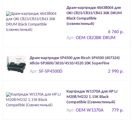
Драм-картридж 46438004 для
OKI C823/C833/C843 30K DRUM
Black Compatible
(совместимый)
6 760 р.
Арт:
OEM C823BK DRUM
Драм-картридж SP4500 для Ricoh SP4500 (407324)
Aficio-SP3600/3610/4510/4520 20K SuperFine
Арт:
SF-SP4500D
2 990 р.
Картридж W1370A для HP LJ
M208/M232 1.15K Black
Compatible (Совместимый)
Арт:
OEM W1370A
779 р.