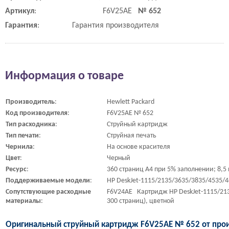
Артикул
:
F6V25AE
№ 652
Гарантия
:
Гарантия производителя
Информация о товаре
Производитель
:
Hewlett Packard
Код
производителя
:
F6V25AE № 652
Тип
расходника
:
Струйный картридж
Тип
печати
:
Струйная печать
Чернила
:
На основе красителя
Цвет
:
Черный
Ресурс
:
360 страниц A4 при 5% заполнении; 8,5
Поддерживаемые
модели
:
HP DeskJet-1115/2135/3635/3835/4535/
Сопутствующие
расходные
F6V24AE Картридж HP DeskJet-1115/213
материалы
:
300 страниц), цветной
Оригинальный струйный картридж F6V25AE № 652 от прои