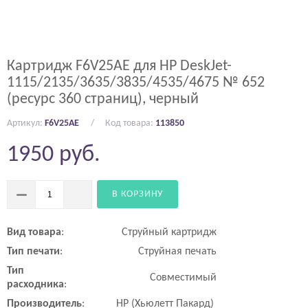
Картридж F6V25AE для HP DeskJet-
1115/2135/3635/3835/4535/4675 № 652
(ресурс 360 страниц), черный
Артикул:
F6V25AE
Код товара:
113850
1950
руб.
В КОРЗИНУ
Вид
товара
:
Струйный картридж
Тип
печати
:
Струйная печать
Тип
Совместимый
расходника
:
Производитель
:
HP (Хьюлетт Пакард)