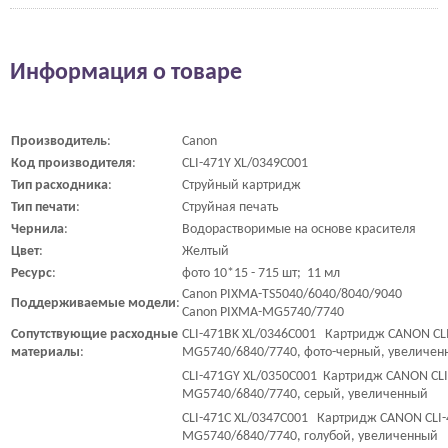
Информация о товаре
Производитель
:
Canon
Код
производителя
:
CLI-471Y XL/0349C001
Тип
расходника
:
Струйный картридж
Тип
печати
:
Струйная печать
Чернила
:
Водорастворимые на основе красителя
Цвет
:
Желтый
Ресурс
:
фото 10*15 - 715 шт; 11 мл
Canon PIXMA-TS5040/6040/8040/9040
Поддерживаемые
модели
:
Canon PIXMA-MG5740/7740
Сопутствующие
расходные
CLI-471BK XL/0346C001 Картридж CANON CLI
материалы
:
MG5740/6840/7740, фото-черный, увеличен
CLI-471GY XL/0350C001 Картридж CANON CLI
MG5740/6840/7740, серый, увеличенный
CLI-471C XL/0347C001 Картридж CANON CLI-
MG5740/6840/7740, голубой, увеличенный