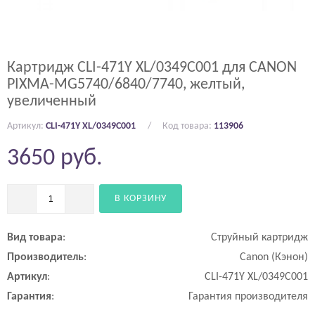
Картридж CLI-471Y XL/0349C001 для CANON
PIXMA-MG5740/6840/7740, желтый,
увеличенный
Артикул:
CLI-471Y XL/0349C001
Код товара:
113906
3650
руб.
В КОРЗИНУ
Вид
товара
:
Струйный картридж
Производитель
:
Canon (Кэнон)
Артикул
:
CLI-471Y XL/0349C001
Гарантия
:
Гарантия производителя