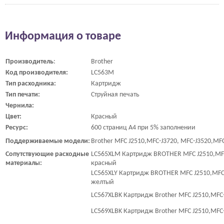
Информация о товаре
Производитель
:
Brother
Код производителя:
LC563M
Тип расходника:
Картридж
Тип печати:
Струйная печать
Чернила:
Цвет:
Красный
Ресурс:
600 страниц A4 при 5% заполнении
Поддерживаемые модели:
Brother MFC J2510,MFC-J3720, MFC-J3520,MF
Сопутствующие расходные
LC565XLM Картридж BROTHER MFC J2510,MFC
материалы:
красный
LC565XLY Картридж BROTHER MFC J2510,MFC-
желтый
LC567XLBK Картридж Brother MFC J2510,MFC-
LC569XLBK Картридж Brother MFC J2510,MFC