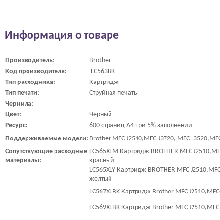
Информация о товаре
Производитель
:
Brother
Код производителя:
LC563BK
Тип расходника:
Картридж
Тип печати:
Струйная печать
Чернила:
Цвет:
Черный
Ресурс:
600 страниц A4 при 5% заполнении
Поддерживаемые модели:
Brother MFC J2510,MFC-J3720, MFC-J3520,MF
Сопутствующие расходные
LC565XLM Картридж BROTHER MFC J2510,MFC
материалы:
красный
LC565XLY Картридж BROTHER MFC J2510,MFC-
желтый
LC567XLBK Картридж Brother MFC J2510,MFC-
LC569XLBK Картридж Brother MFC J2510,MFC