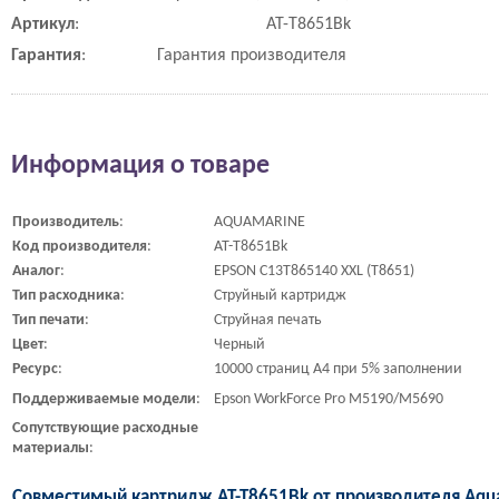
Артикул
:
AT-T8651Bk
Гарантия
:
Гарантия производителя
Информация о товаре
Производитель
:
AQUAMARINE
Код
производителя
:
AT-T8651Bk
Аналог
:
EPSON C13T865140 XXL (T8651)
Тип
расходника
:
Струйный картридж
Тип
печати
:
Струйная печать
Цвет
:
Черный
Ресурс
:
10000 страниц A4 при 5% заполнении
Поддерживаемые
модели
:
Epson WorkForce Pro M5190/M5690
Сопутствующие
расходные
материалы
:
Совместимый картридж AT-T8651Bk от производителя Aqua