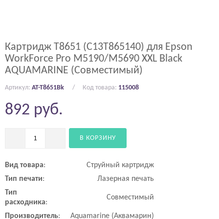
Картридж T8651 (C13T865140) для Epson
WorkForce Pro M5190/M5690 XXL Black
AQUAMARINE (Совместимый)
Артикул:
AT-T8651Bk
Код товара:
115008
892
руб.
В КОРЗИНУ
Вид
товара
:
Струйный картридж
Тип
печати
:
Лазерная печать
Тип
Совместимый
расходника
:
Производитель
:
Aquamarine (Аквамарин)