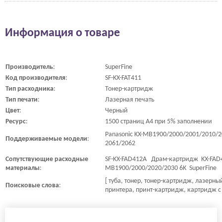
Информация о товаре
Производитель
:
SuperFine
Код
производителя
:
SF-KX-FAT411
Тип
расходника
:
Тонер-картридж
Тип
печати
:
Лазерная печать
Цвет
:
Черный
Ресурс
:
1500 страниц A4 при 5% заполнении
Panasonic KX-MB1900/2000/2001/2010/2
Поддерживаемые
модели
:
2061/2062
Сопутствующие
расходные
SF-KX-FAD412A Драм-картридж KX-FAD41
материалы
:
MB1900/2000/2020/2030 6K SuperFine
[ туба, тонер, тонер-картридж, лазерн
Поисковые
слова
:
принтера, принт-картридж, картридж с 