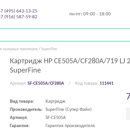
+7 (495) 643-13-25
пн-пт:
09:00 - 18:00
+7 (916) 587-59-82
я лазерных принтеров
/
SuperFine
Картридж HP CE505A/CF280A/719 LJ 
SuperFine
Артикул:
SF-CE505A/CF280A
Код товара:
111441
Вид товара:
Картридж
Производитель
:
SuperFine (Супер Файн)
Артикул:
SF-CE505A
Гарантия:
Гарантия производителя