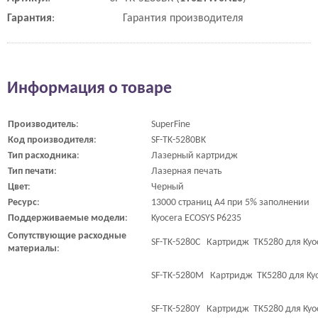
Гарантия
:
Гарантия производителя
Информация о товаре
Производитель
:
SuperFine
Код
производителя
:
SF-TK-5280BK
Тип
расходника
:
Лазерный картридж
Тип
печати
:
Лазерная печать
Цвет
:
Черный
Ресурс
:
13000 страниц A4 при 5% заполнении
Поддерживаемые
модели
:
Kyocera ECOSYS P6235
Сопутствующие
расходные
SF-TK-5280C Картридж TK5280 для Kyoc
материалы
:
SF-TK-5280M Картридж TK5280 для Kyoc
SF-TK-5280Y Картридж TK5280 для Kyoce