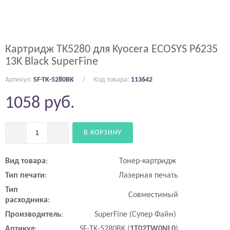
Картридж TK5280 для Kyocera ECOSYS P6235
13K Black SuperFine
Артикул:
SF-TK-5280BK
Код товара:
113642
1058
руб.
В КОРЗИНУ
Вид
товара
:
Тонер-картридж
Тип
печати
:
Лазерная печать
Тип
Совместимый
расходника
:
Производитель
:
SuperFine (Супер Файн)
Артикул
:
SF-TK-5280BK (
1T02TW0NL0
)