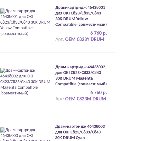
Драм-картридж 46438001
для OKI C823/C833/C843
30K DRUM Yellow
Compatible (совместимый)
6 760 р.
Арт:
OEM C823Y DRUM
Драм-картридж 46438002
для OKI C823/C833/C843
30K DRUM Magenta
Compatible (совместимый)
6 760 р.
Арт:
OEM C823M DRUM
Драм-картридж 46438003
для OKI C823/C833/C843
30K DRUM Cyan