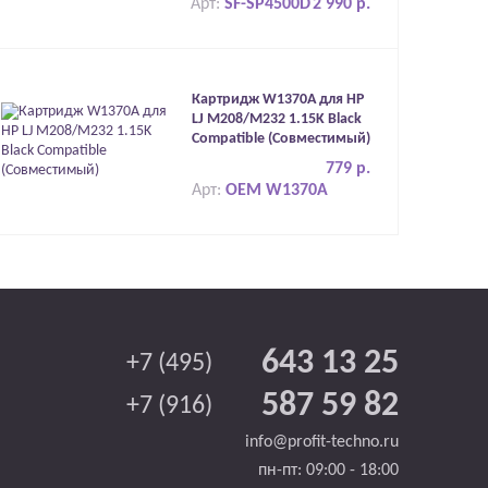
Арт:
SF-SP4500D
2 990 р.
Картридж W1370A для HP
LJ M208/M232 1.15K Black
Compatible (Совместимый)
779 р.
Арт:
OEM W1370A
643 13 25
+7 (495)
587 59 82
+7 (916)
info@profit-techno.ru
пн-пт: 09:00 - 18:00