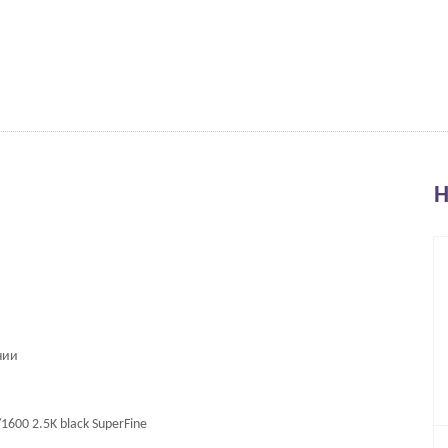
Н
нии
600 2.5K black SuperFine