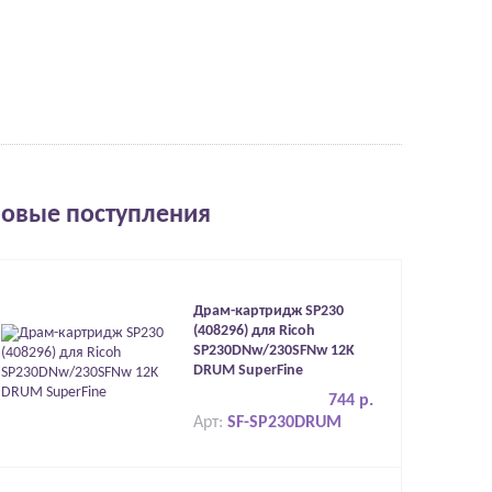
овые поступления
Драм-картридж SP230
(408296) для Ricoh
SP230DNw/230SFNw 12K
DRUM SuperFine
744 р.
Арт:
SF-SP230DRUM