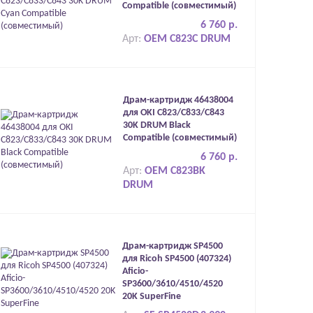
Compatible (совместимый)
6 760 р.
Арт:
OEM C823C DRUM
Драм-картридж 46438004
для OKI C823/C833/C843
30K DRUM Black
Compatible (совместимый)
6 760 р.
Арт:
OEM C823BK
DRUM
Драм-картридж SP4500
для Ricoh SP4500 (407324)
Aficio-
SP3600/3610/4510/4520
20K SuperFine