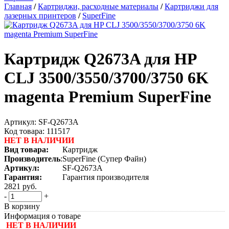
Главная
/
Картриджи, расходные материалы
/
Картриджи для
лазерных принтеров
/
SuperFine
Картридж Q2673A для HP
CLJ 3500/3550/3700/3750 6K
magenta Premium SuperFine
Артикул:
SF-Q2673A
Код товара:
111517
НЕТ В НАЛИЧИИ
Вид товара:
Картридж
Производитель
:
SuperFine (Супер Файн)
Артикул:
SF-Q2673A
Гарантия:
Гарантия производителя
2821
руб.
-
+
В корзину
Информация о товаре
НЕТ В НАЛИЧИИ