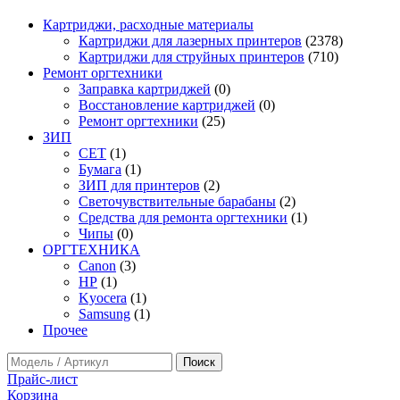
Картриджи, расходные материалы
Картриджи для лазерных принтеров
(2378)
Картриджи для струйных принтеров
(710)
Ремонт оргтехники
Заправка картриджей
(0)
Восстановление картриджей
(0)
Ремонт оргтехники
(25)
ЗИП
CET
(1)
Бумага
(1)
ЗИП для принтеров
(2)
Светочувствительные барабаны
(2)
Средства для ремонта оргтехники
(1)
Чипы
(0)
ОРГТЕХНИКА
Canon
(3)
HP
(1)
Kyocera
(1)
Samsung
(1)
Прочее
Прайс-лист
Корзина