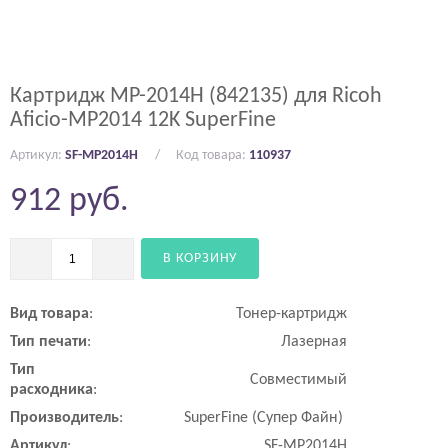
Картридж MP-2014H (842135) для Ricoh
Aficio-MP2014 12K SuperFine
Артикул:
SF-MP2014H
Код товара:
110937
912
руб.
В КОРЗИНУ
Вид
товара
:
Тонер-картридж
Тип
печати
:
Лазерная
Тип
Совместимый
расходника
:
Производитель
:
SuperFine (Супер Файн)
Артикул
:
SF-MP2014H