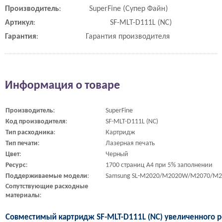
Производитель
:
SuperFine (Супер Файн)
Артикул
:
SF-MLT-D111L (NC)
Гарантия
:
Гарантия производителя
Информация о товаре
Производитель
:
SuperFine
Код
производителя
:
SF-MLT-D111L (NC)
Тип
расходника
:
Картридж
Тип
печати
:
Лазерная печать
Цвет
:
Черный
Ресурс
:
1700 страниц A4 при 5% заполнении
Поддерживаемые
модели
:
Samsung SL-M2020/M2020W/M2070/M
Сопутствующие
расходные
материалы
:
Совместимый картридж SF-MLT-D111L (NC) увеличенного р