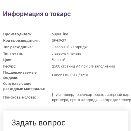
Информация о товаре
Производитель:
SuperFine
Код производителя:
SF-EP-27
Тип расходника:
Лазерный картридж
Тип печати:
Лазерная печать
Цвет:
Черный
Ресурс:
2500 страниц A4 при 5% заполнении
Поддерживаемые
Canon LBP 3200/3210
модели:
Сопутствующие
расходные материалы:
[ туба, тонер, тонер-картридж, лазерный ка
Поисковые слова:
принтера, принт-картридж, картридж с тонер
Задать вопрос