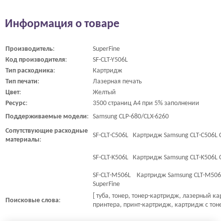
Информация о товаре
Производитель
:
SuperFine
Код
производителя
:
SF-CLT-Y506L
Тип
расходника
:
Картридж
Тип
печати
:
Лазерная печать
Цвет
:
Желтый
Ресурс
:
3500 страниц A4 при 5% заполнении
Поддерживаемые
модели
:
Samsung CLP-680/CLX-6260
Сопутствующие
расходные
SF-CLT-C506L Картридж Samsung CLT-C506L C
материалы
:
SF-CLT-K506L Картридж Samsung CLT-K506L C
SF-CLT-M506L Картридж Samsung CLT-M506L
SuperFine
[ туба, тонер, тонер-картридж, лазерный к
Поисковые
слова
:
принтера, принт-картридж, картридж с тон