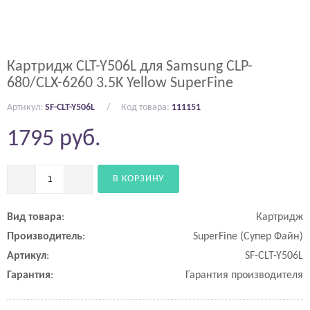
Картридж CLT-Y506L для Samsung CLP-
680/CLX-6260 3.5K Yellow SuperFine
Артикул:
SF-CLT-Y506L
Код товара:
111151
1795
руб.
В КОРЗИНУ
Вид
товара
:
Картридж
Производитель
:
SuperFine (Супер Файн)
Артикул
:
SF-CLT-Y506L
Гарантия
:
Гарантия производителя