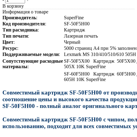
В корзину
Информация о товаре
Производитель
:
SuperFine
Код
производителя
:
SF-50F5H00
Тип
расходника
:
Картридж
Тип
печати
:
Лазерная печать
Цвет
:
Черный
Ресурс
:
5000 страниц A4 при 5% заполне
Поддерживаемые
модели
:
Lexmark MS 310/410/510/610 505H
Сопутствующие
расходные
SF-50F5X00 Картридж 50F5X00 дл
материалы
:
505X 10K SuperFine
SF-60F5H00 Картридж 60F5H00 дл
605H 10K SuperFine
Совместимый картридж SF-50F5H00 от производит
соотношение цены и высокого качества продукци
SF-50F5H00 - полный аналог оригинального кар
Совместимый картридж SF-50F5H00 с чипом, пол
использованию, подходит для всех совместимых у