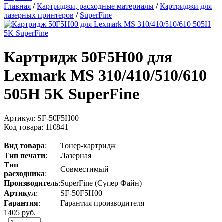
Главная
/
Картриджи, расходные материалы
/
Картриджи для
лазерных принтеров
/
SuperFine
Картридж 50F5H00 для
Lexmark MS 310/410/510/610
505H 5K SuperFine
Артикул:
SF-50F5H00
Код товара:
110841
Вид
товара
:
Тонер-картридж
Тип
печати
:
Лазерная
Тип
Совместимый
расходника
:
Производитель
:
SuperFine (Супер Файн)
Артикул
:
SF-50F5H00
Гарантия
:
Гарантия производителя
1405
руб.
-
+