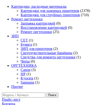
Картриджи, расходные материалы
Картриджи для лазерных принтеров
(2378)
Картриджи для струйных принтеров
(710)
Ремонт оргтехники
Заправка картриджей
(0)
Восстановление картриджей
(0)
Ремонт оргтехники
(25)
ЗИП
CET
(1)
Бумага
(1)
ЗИП для принтеров
(2)
Светочувствительные барабаны
(2)
Средства для ремонта оргтехники
(1)
Чипы
(0)
ОРГТЕХНИКА
Canon
(3)
HP
(1)
Kyocera
(1)
Samsung
(1)
Прочее
Прайс-лист
Корзина