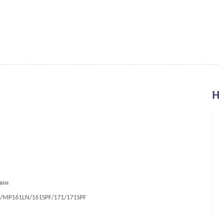
Н
нии
F/MP161LN/161SPF/171/171SPF