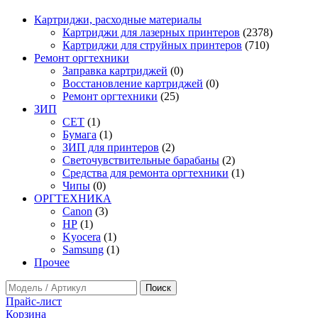
Картриджи, расходные материалы
Картриджи для лазерных принтеров
(2378)
Картриджи для струйных принтеров
(710)
Ремонт оргтехники
Заправка картриджей
(0)
Восстановление картриджей
(0)
Ремонт оргтехники
(25)
ЗИП
CET
(1)
Бумага
(1)
ЗИП для принтеров
(2)
Светочувствительные барабаны
(2)
Средства для ремонта оргтехники
(1)
Чипы
(0)
ОРГТЕХНИКА
Canon
(3)
HP
(1)
Kyocera
(1)
Samsung
(1)
Прочее
Прайс-лист
Корзина