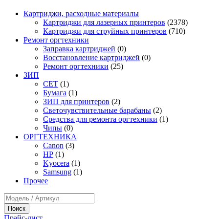
Картриджи, расходные материалы
Картриджи для лазерных принтеров
(2378)
Картриджи для струйных принтеров
(710)
Ремонт оргтехники
Заправка картриджей
(0)
Восстановление картриджей
(0)
Ремонт оргтехники
(25)
ЗИП
CET
(1)
Бумага
(1)
ЗИП для принтеров
(2)
Светочувствительные барабаны
(2)
Средства для ремонта оргтехники
(1)
Чипы
(0)
ОРГТЕХНИКА
Canon
(3)
HP
(1)
Kyocera
(1)
Samsung
(1)
Прочее
Прайс-лист