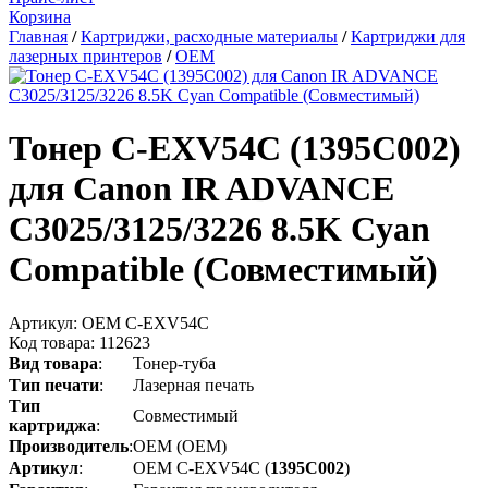
Корзина
Главная
/
Картриджи, расходные материалы
/
Картриджи для
лазерных принтеров
/
OEM
Тонер C-EXV54C (1395C002)
для Canon IR ADVANCE
C3025/3125/3226 8.5K Cyan
Compatible (Совместимый)
Артикул:
OEM C-EXV54C
Код товара:
112623
Вид
товара
:
Тонер-туба
Тип
печати
:
Лазерная печать
Тип
Совместимый
картриджа
:
Производитель
:
OEM (ОЕМ)
Артикул
:
OEM C-EXV54C (
1395C002
)