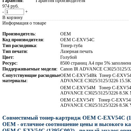
Гарантия
:
Гарантия производителя
974
руб.
-
+
В корзину
Информация о товаре
Производитель
:
OEM
Код
производителя
:
OEM C-EXV54C
Тип
расходника
:
Тонер-туба
Тип
печати
:
Лазерная печать
Цвет
:
Голубой
Ресурс
:
8500 страниц A4 при 5% заполнен
Поддерживаемые
модели
:
Canon IR ADVANCE C3025/3125/3
Сопутствующие
расходные
OEM C-EXV54Bk Тонер C-EXV54Bk
материалы
:
ADVANCE C3025/3125/3226 15.5K 
OEM C-EXV54M Тонер C-EXV54M 
ADVANCE C3025/3125/3226 8.5K M
OEM C-EXV54Y Тонер C-EXV54Y 
ADVANCE C3025/3125/3226 8.5K Y
Совместимый тонер-картридж OEM C-EXV54C (13
OEM - отличное соотношение цены и высокого ка
OEM C-EXV54C (1395C002) - полный аналог ори