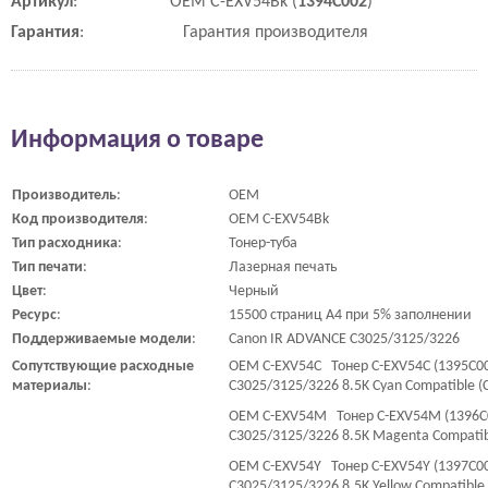
Артикул
:
OEM C-EXV54Bk (
1394C002
)
Гарантия
:
Гарантия производителя
Информация о товаре
Производитель
:
OEM
Код
производителя
:
OEM C-EXV54Bk
Тип
расходника
:
Тонер-туба
Тип
печати
:
Лазерная печать
Цвет
:
Черный
Ресурс
:
15500 страниц A4 при 5% заполнении
Поддерживаемые
модели
:
Canon IR ADVANCE C3025/3125/3226
Сопутствующие
расходные
OEM C-EXV54C Тонер C-EXV54C (1395C00
материалы
:
C3025/3125/3226 8.5K Cyan Compatible 
OEM C-EXV54M Тонер C-EXV54M (1396C0
C3025/3125/3226 8.5K Magenta Compati
OEM C-EXV54Y Тонер C-EXV54Y (1397C00
C3025/3125/3226 8.5K Yellow Compatibl