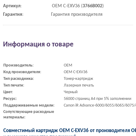
Артикул
:
OEM C-EXV36 (
3766B002
)
Гарантия
:
Гарантия производителя
Информация о товаре
Производитель
:
OEM
Код
производителя
:
OEM C-EXV36
Тип
расходника
:
Тонер-картридж
Тип
печати
:
Лазерная печать
Цвет
:
Черный
Ресурс
:
56000 страниц A4 при 5% заполнении
Поддерживаемые
модели
:
Canon iR Advance-6000/6055/6065/6075
Сопутствующие
расходные
материалы
:
Совместимый картридж OEM C-EXV36 от производителя O