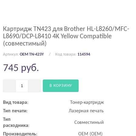
Картридж TN423 для Brother HL-L8260/MFC-
L8690/DCP-L8410 4K Yellow Compatible
(совместимый)
Артикул:
OEM TN-423Y
Код товара:
114594
745
руб.
В КОРЗИНУ
Вид
товара
:
Тонер-картридж
Тип
печати
:
Лазерная печать
Тип
Совместимый
расходника
:
Производитель
:
OEM (ОЕМ)