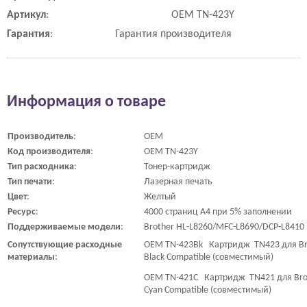
Артикул
:
OEM TN-423Y
Гарантия
:
Гарантия производителя
Информация о товаре
Производитель
:
OEM
Код
производителя
:
OEM TN-423Y
Тип
расходника
:
Тонер-картридж
Тип
печати
:
Лазерная печать
Цвет
:
Желтый
Ресурс
:
4000 страниц A4 при 5% заполнении
Поддерживаемые
модели
:
Brother HL-L8260/MFC-L8690/DCP-L8410
Сопутствующие
расходные
OEM TN-423Bk Картридж TN423 для Bro
материалы
:
Black Compatible (совместимый)
OEM TN-421C Картридж TN421 для Brot
Cyan Compatible (совместимый)