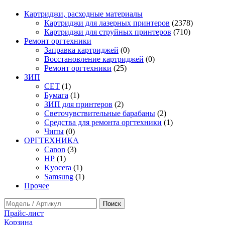
Картриджи, расходные материалы
Картриджи для лазерных принтеров
(2378)
Картриджи для струйных принтеров
(710)
Ремонт оргтехники
Заправка картриджей
(0)
Восстановление картриджей
(0)
Ремонт оргтехники
(25)
ЗИП
CET
(1)
Бумага
(1)
ЗИП для принтеров
(2)
Светочувствительные барабаны
(2)
Средства для ремонта оргтехники
(1)
Чипы
(0)
ОРГТЕХНИКА
Canon
(3)
HP
(1)
Kyocera
(1)
Samsung
(1)
Прочее
Прайс-лист
Корзина