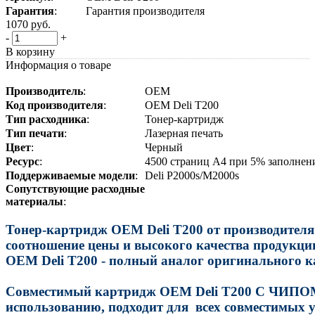
Гарантия
:
Гарантия производителя
1070
руб.
-
+
В корзину
Информация о товаре
Производитель
:
OEM
Код
производителя
:
OEM Deli T200
Тип
расходника
:
Тонер-картридж
Тип
печати
:
Лазерная печать
Цвет
:
Черный
Ресурс
:
4500 страниц A4 при 5% заполнен
Поддерживаемые
модели
:
Deli P2000s/M2000s
Сопутствующие
расходные
материалы
:
Тонер-картридж OEM Deli T200 от производител
соотношение цены и высокого качества продукци
OEM Deli T200 - полный аналог оригинального к
Совместимый картридж OEM Deli T200 С ЧИПОМ
использованию, подходит для всех совместимых у