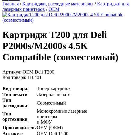
Главная
/
Картриджи, расходные материалы
/
Картриджи для
лазерных принтеров
/
OEM
Картридж T200 для Deli
P2000s/M2000s 4.5K
Compatible (совместимый)
Артикул:
OEM Deli T200
Код товара:
116401
Вид
товара
:
Тонер-картридж
Тип
печати
:
Лазерная печать
Тип
Совместимый
расходника
:
Монохромные лазерные
Тип
принтеры
оргтехники
:
и МФУ
Производитель
:
OEM (ОЕМ)
Артикул
:
OEM Deli T200