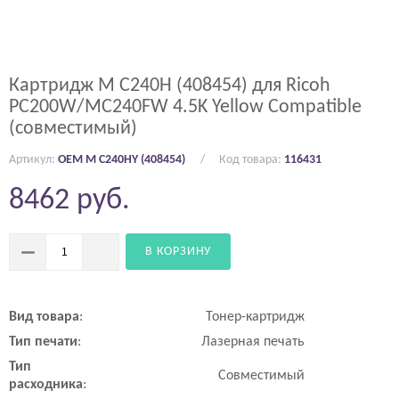
Картридж M C240H (408454) для Ricoh
PC200W/MC240FW 4.5K Yellow Compatible
(совместимый)
Артикул:
OEM M C240HY (408454)
Код товара:
116431
8462
руб.
В КОРЗИНУ
Вид
товара
:
Тонер-картридж
Тип
печати
:
Лазерная печать
Тип
Совместимый
расходника
: