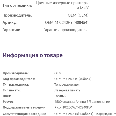
Цветные лазерные принтеры
Тип
оргтехники
:
и МФУ
Производитель
:
OEM (ОЕМ)
Артикул
:
OEM M C240HY (
408454
)
Гарантия
:
Гарантия производителя
Информация о товаре
Производитель
:
OEM
Код
производителя
:
OEM M C240HY (408454)
Тип
расходника
:
Тонер-картридж
Тип
печати
:
Лазерная печать
Цвет
:
Желтый
Ресурс
:
4500 страниц A4 при 5% заполнении
Поддерживаемые
модели
:
Ricoh PC200W/MC240FW
Сопутствующие
расходные
OEM M C240HBk (408451) Картридж M C