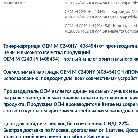
материалы
:
PC200W/MC240FW 4.5K Black Compatible
OEM M C240HC (408452) Картридж M C2
PC200W/MC240FW 4.5K Cyan Compatible
OEM M C240HM (408453) Картридж M C2
PC200W/MC240FW 4.5K Magenta Compati
Тонер-картридж OEM M C240HY (408454) от производител
цены и высокого качества продукции!
OEM M C240HY (408454) - полный аналог оригинального к
Совместимый картридж OEM M C240HY (408454) С ЧИПОМ,
использованию, подходит для всех совместимых устройст
Производитель OEM является одним из самых лучших и в
на рынке расходных материалов, гарантирует высокое кач
продукта. Продукция OEM производится в Китае на совре
соответствует всем критериям и требованиям расходных м
Цена для юридических лиц без изменения. С НДС 22%.
Быстрая доставка по Москве, доставляем от 1 штуки. Дост
транспортной компанией по выбору Заказчика.