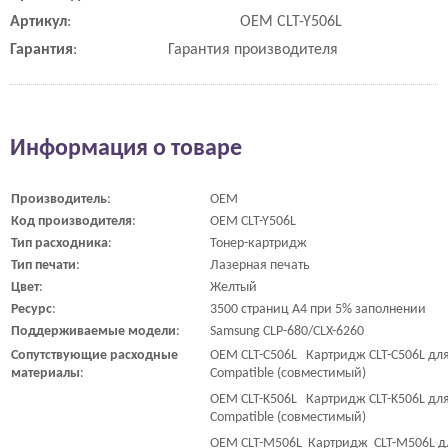
Артикул
:
OEM CLT-Y506L
Гарантия
:
Гарантия производителя
Информация о товаре
Производитель
:
OEM
Код
производителя
:
OEM CLT-Y506L
Тип
расходника
:
Тонер-картридж
Тип
печати
:
Лазерная печать
Цвет
:
Желтый
Ресурс
:
3500 страниц A4 при 5% заполнении
Поддерживаемые
модели
:
Samsung CLP-680/CLX-6260
Сопутствующие
расходные
OEM CLT-C506L Картридж CLT-C506L для 
материалы
:
Compatible (совместимый)
OEM CLT-K506L Картридж CLT-K506L для 
Compatible (совместимый)
OEM CLT-M506L Картридж CLT-M506L для