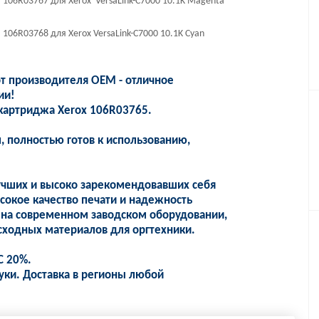
06R03767 для Xerox VersaLink-C7000 10.1K Magenta
6R03768 для Xerox VersaLink-C7000 10.1K Cyan
 производителя OEM - отличное
ии!
картриджа Xerox 106R03765.
 полностью готов к использованию,
учших и высоко зарекомендовавших себя
сокое качество печати и надежность
 на современном заводском оборудовании,
сходных материалов для оргтехники.
С 20%.
уки. Доставка в регионы любой