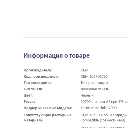
Информация о товаре
Производитель
:
OEM
Код
производителя
:
OEM 106R03765
Тип
расходника
:
Тонер-картридж
Тип
печати
:
Лазерная печать
Цвет
:
Черный
Ресурс
:
10700 страниц A4 при 5% з
Поддерживаемые
модели
:
Xerox VersaLink-C7000
Сопутствующие
расходные
OEM 106R03766 Картридж 10
материалы
:
Compatible (совместимый)