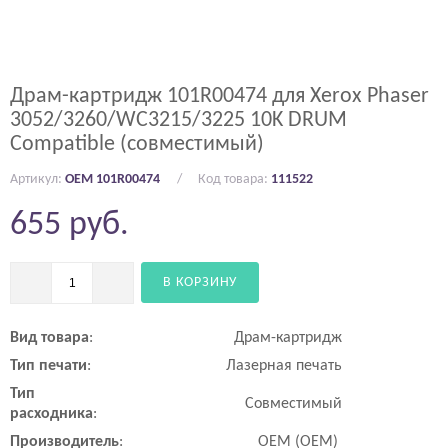
Драм-картридж 101R00474 для Xerox Phaser
3052/3260/WC3215/3225 10K DRUM
Compatible (совместимый)
Артикул:
OEM 101R00474
Код товара:
111522
655
руб.
В КОРЗИНУ
Вид
товара
:
Драм-картридж
Тип
печати
:
Лазерная печать
Тип
Совместимый
расходника
:
Производитель
:
OEM (ОЕМ)