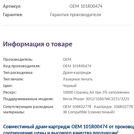
Артикул
:
OEM 101R00474
Гарантия
:
Гарантия производителя
Информация о товаре
Производитель
:
OEM
Код
производителя
:
OEM 101R00474
Тип
расходника
:
Драм-картридж
Тип
печати
:
Лазерная печать
Цвет
:
Черный
Ресурс
:
10000 страниц A4 при 5% заполнении
Поддерживаемые
модели
:
Xerox Phaser 3052/3260/WC3215/3225
Сопутствующие
расходные
OEM 106R02778 Картридж 106R02778 д
материалы
:
3K Compatible (совместимый)
Совместимый драм-картридж OEM 101R00474 от производ
соотношение цены и высокого качества продукции!