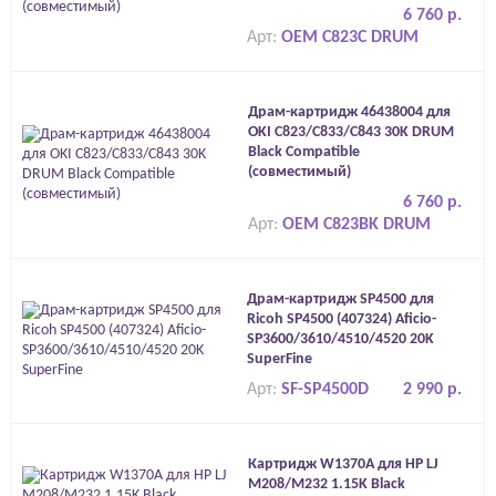
6 760 р.
Арт:
OEM C823C DRUM
Драм-картридж 46438004 для
OKI C823/C833/C843 30K DRUM
Black Compatible
(совместимый)
6 760 р.
Арт:
OEM C823BK DRUM
Драм-картридж SP4500 для
Ricoh SP4500 (407324) Aficio-
SP3600/3610/4510/4520 20K
SuperFine
Арт:
SF-SP4500D
2 990 р.
Картридж W1370A для HP LJ
M208/M232 1.15K Black