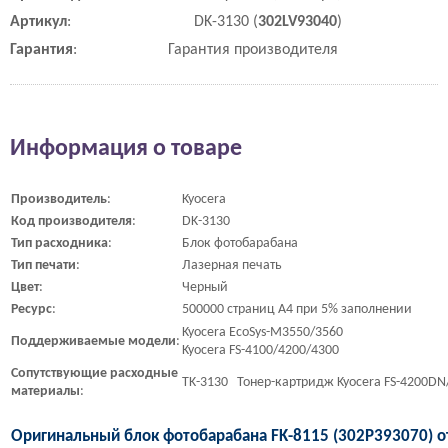
Артикул
:
DK-3130 (
302LV93040
)
Гарантия
:
Гарантия производителя
Информация о товаре
Производитель
:
Kyocera
Код
производителя
:
DK-3130
Тип
расходника
:
Блок фотобарабана
Тип
печати
:
Лазерная печать
Цвет
:
Черный
Ресурс
:
500000 страниц A4 при 5% заполнении
Kyocera EcoSys-M3550/3560
Поддерживаемые
модели
:
Kyocera FS-4100/4200/4300
Сопутствующие
расходные
TK-3130 Тонер-картридж Kyocera FS-4200DN/
материалы
:
Оригинальный блок фотобарабана FK-8115 (302P393070) от