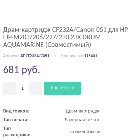
Драм-картридж CF232A/Canon 051 для HP
LJP-M203/206/227/230 23K DRUM
AQUAMARINE (Совместимый)
Артикул:
AT-CF232A/C051
Код товара:
115401
681
руб.
В КОРЗИНУ
Вид
товара
:
Драм-картридж
Тип
печати
:
Лазерная печать
Тип
Совместимый
расходника
: