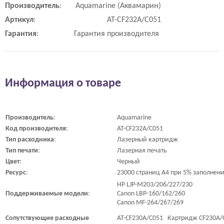
Производитель
:
Aquamarine (Аквамарин)
Артикул
:
AT-CF232A/C051
Гарантия
:
Гарантия производителя
Информация о товаре
Производитель
:
Aquamarine
Код
производителя
:
AT-CF232A/C051
Тип
расходника
:
Лазерный картридж
Тип
печати
:
Лазерная печать
Цвет
:
Черный
Ресурс
:
23000 страниц A4 при 5% заполнен
HP LJP-M203/206/227/230
Поддерживаемые
модели
:
Canon LBP-160/162/260
Canon MF-264/267/269
Сопутствующие
расходные
AT-CF230A/C051 Картридж CF230A/C