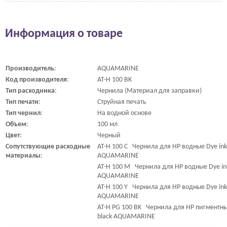
Информация о товаре
Производитель
:
AQUAMARINE
Код
производителя
:
AT-H 100 BK
Тип
расходника
:
Чернила (Материал для заправки)
Тип
печати
:
Струйная печать
Тип
чернил
:
На водной основе
Объем
:
100 мл
Цвет
:
Черный
Сопутствующие
расходные
AT-H 100 С Чернила для HP водные Dye ink
материалы
:
AQUAMARINE
AT-H 100 M Чернила для HP водные Dye in
AQUAMARINE
AT-H 100 Y Чернила для HP водные Dye ink
AQUAMARINE
AT-H PG 100 BK Чернила для HP пигментны
black AQUAMARINE